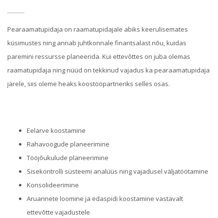
Pearaamatupidaja on raamatupidajale abiks keerulisemates
küsimustes ning annab juhtkonnale finantsalast nõu, kuidas
paremini ressursse planeerida. Kui ettevõttes on juba olemas
raamatupidaja ning nüüd on tekkinud vajadus ka pearaamatupidaja
järele, siis oleme heaks koostööpartneriks selles osas.
Eelarve koostamine
Rahavoogude planeerimine
Tööjõukulude planeerimine
Sisekontrolli süsteemi analüüs ning vajadusel väljatöötamine
Konsolideerimine
Aruannete loomine ja edaspidi koostamine vastavalt
ettevõtte vajadustele